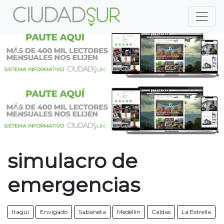
Previous
Nex
Previous
Nex
simulacro de
emergencias
Itagui
Envigado
Sabaneta
Medellin
Caldas
La Estrella