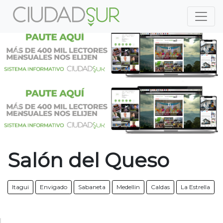
Previous
Nex
Previous
Nex
Salón del Queso
Itagui
Envigado
Sabaneta
Medellin
Caldas
La Estrella