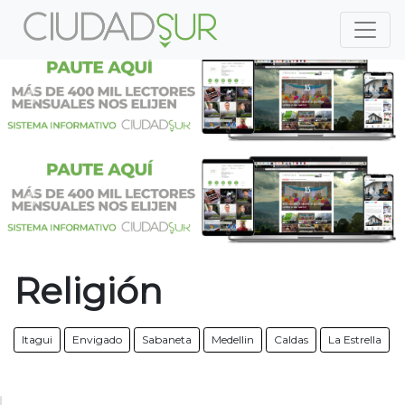
Previous
Nex
Previous
Nex
Religión
Itagui
Envigado
Sabaneta
Medellin
Caldas
La Estrella