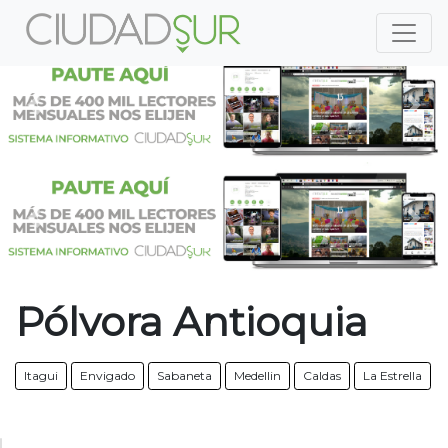
Previous
Nex
Previous
Nex
Pólvora Antioquia
Itagui
Envigado
Sabaneta
Medellin
Caldas
La Estrella