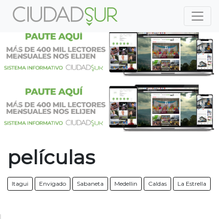
Previous
Nex
Previous
Nex
películas
Itagui
Envigado
Sabaneta
Medellin
Caldas
La Estrella