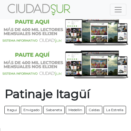
Previous
Nex
Previous
Nex
Patinaje Itagüí
Itagui
Envigado
Sabaneta
Medellin
Caldas
La Estrella