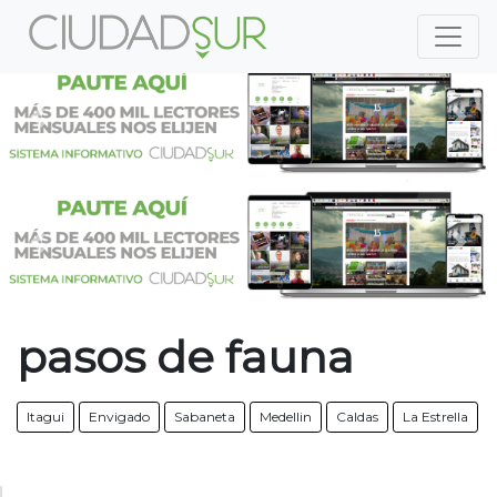
Previous
Nex
Previous
Nex
pasos de fauna
Itagui
Envigado
Sabaneta
Medellin
Caldas
La Estrella