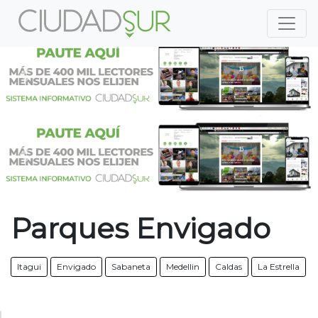
Previous
Nex
Previous
Nex
Parques Envigado
Itagui
Envigado
Sabaneta
Medellin
Caldas
La Estrella