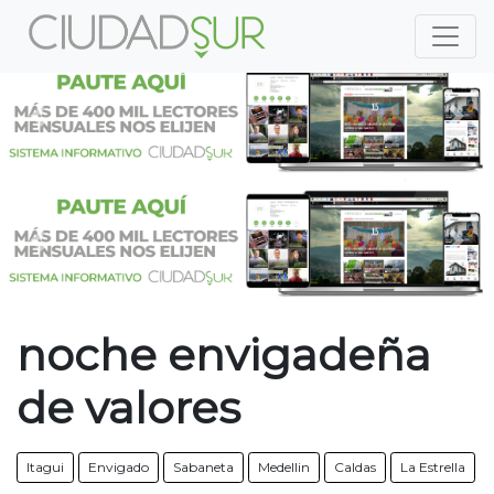
Previous
Nex
Previous
Nex
noche envigadeña
de valores
Itagui
Envigado
Sabaneta
Medellin
Caldas
La Estrella