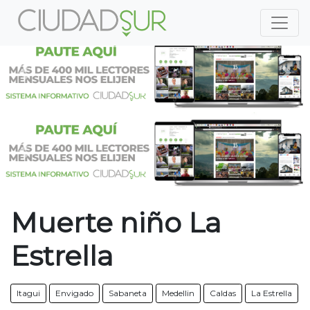
Previous
Nex
Previous
Nex
Muerte niño La
Estrella
Itagui
Envigado
Sabaneta
Medellin
Caldas
La Estrella