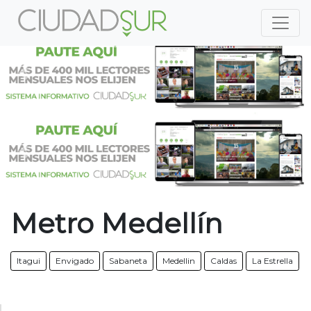
Previous
Nex
Previous
Nex
Metro Medellín
Itagui
Envigado
Sabaneta
Medellin
Caldas
La Estrella