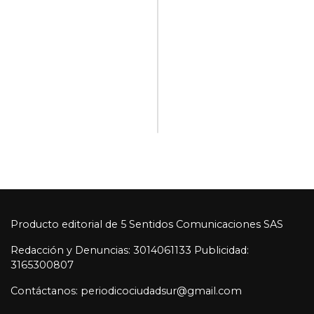
Producto editorial de 5 Sentidos Comunicaciones SAS
Redacción y Denuncias: 3014061133 Publicidad:
3165300807
Contáctanos: periodicociudadsur@gmail.com