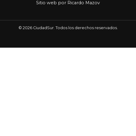
Sitio web por
Ricardo Mazov
© 2026 CiudadSur. Todos los derechos reservados.