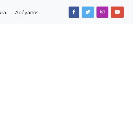
ura
Apóyanos
Next