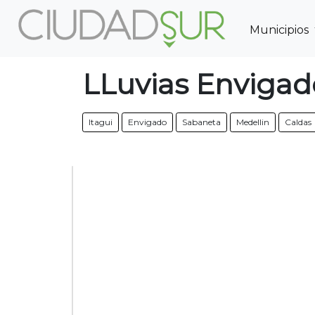
Municipios
Previous
LLuvias Envigad
Itagui
Envigado
Sabaneta
Medellin
Caldas