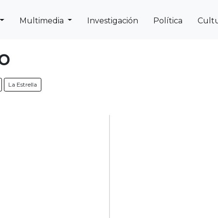
Multimedia
Investigación
Política
Cult
Next
Previous
o
La Estrella