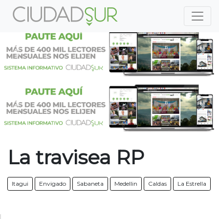
Previous
Nex
Previous
Nex
La travisea RP
Itagui
Envigado
Sabaneta
Medellin
Caldas
La Estrella