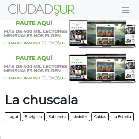
Previous
Nex
Previous
Nex
La chuscala
Itagui
Envigado
Sabaneta
Medellin
Caldas
La Estrella