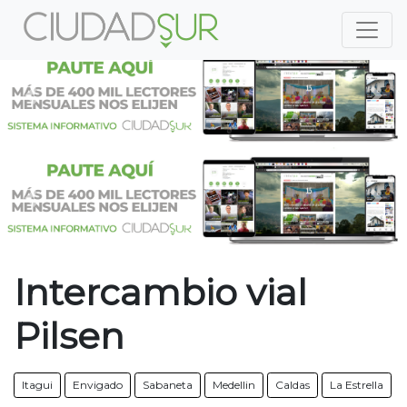
Previous
Nex
Previous
Nex
Intercambio vial
Pilsen
Itagui
Envigado
Sabaneta
Medellin
Caldas
La Estrella