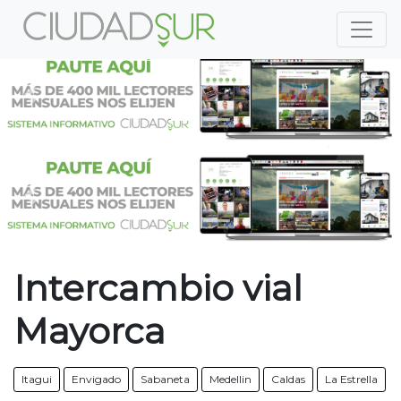
Previous
Nex
Previous
Nex
Intercambio vial
Mayorca
Itagui
Envigado
Sabaneta
Medellin
Caldas
La Estrella