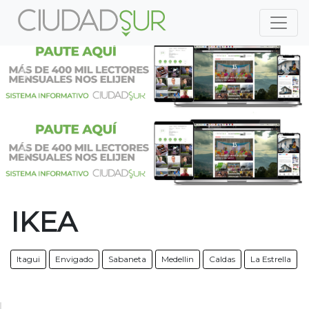
Previous
Nex
Previous
Nex
IKEA
Itagui
Envigado
Sabaneta
Medellin
Caldas
La Estrella