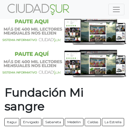
Previous
Nex
Previous
Nex
Fundación Mi
sangre
Itagui
Envigado
Sabaneta
Medellin
Caldas
La Estrella