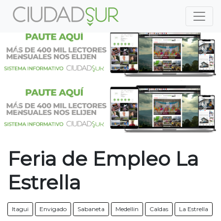
Previous
Nex
Previous
Nex
Feria de Empleo La
Estrella
Itagui
Envigado
Sabaneta
Medellin
Caldas
La Estrella