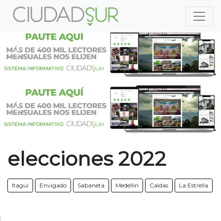
Previous
Nex
Previous
Nex
elecciones 2022
Itagui
Envigado
Sabaneta
Medellin
Caldas
La Estrella