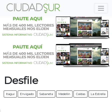
Previous
Nex
Previous
Nex
Desfile
Itagui
Envigado
Sabaneta
Medellin
Caldas
La Estrella