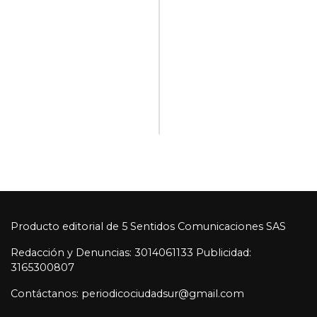
Producto editorial de 5 Sentidos Comunicaciones SAS
Redacción y Denuncias: 3014061133 Publicidad:
3165300807
Contáctanos: periodicociudadsur@gmail.com