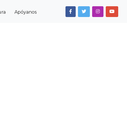
ura
Apóyanos
Next