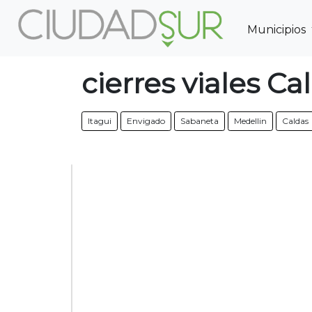
Municipios
Previous
cierres viales Ca
Itagui
Envigado
Sabaneta
Medellin
Caldas