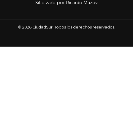
Sitio web por
Ricardo Mazov
© 2026 CiudadSur. Todos los derechos reservados.