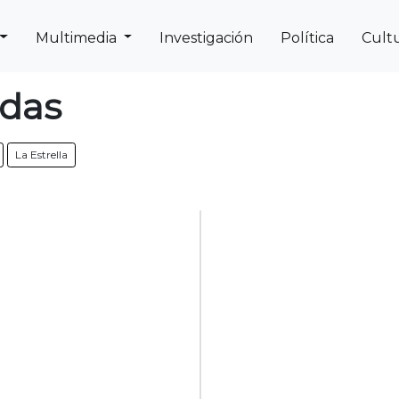
Multimedia
Investigación
Política
Cult
Next
Previous
ldas
La Estrella