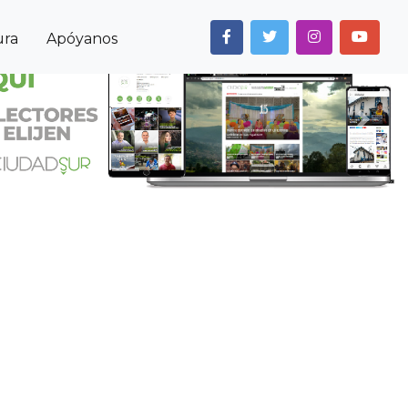
ura
Apóyanos
Next