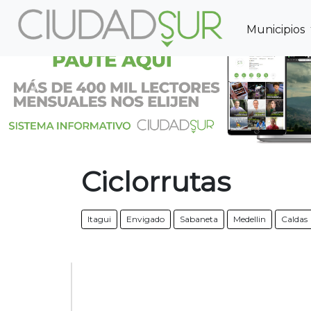
Municipios
Previous
Ciclorrutas
Itagui
Envigado
Sabaneta
Medellin
Caldas