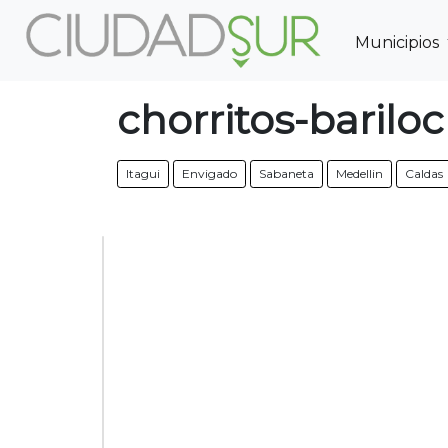
Municipios
Previous
chorritos-barilo
Itagui
Envigado
Sabaneta
Medellin
Caldas