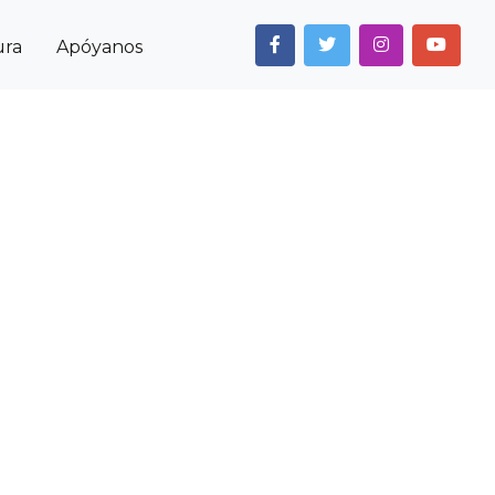
ura
Apóyanos
Next