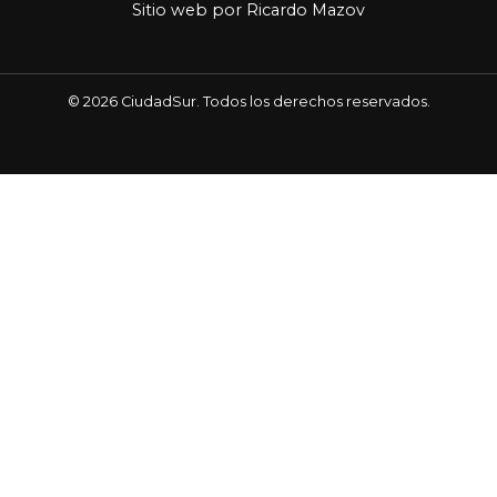
Sitio web por
Ricardo Mazov
© 2026 CiudadSur. Todos los derechos reservados.