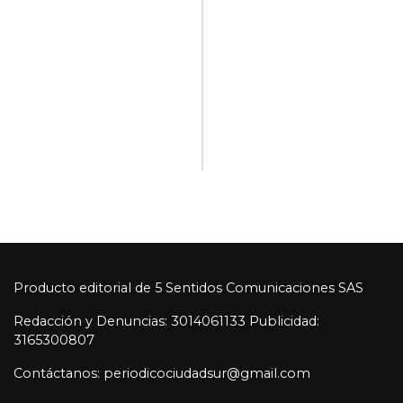
Producto editorial de 5 Sentidos Comunicaciones SAS
Redacción y Denuncias: 3014061133 Publicidad:
3165300807
Contáctanos: periodicociudadsur@gmail.com