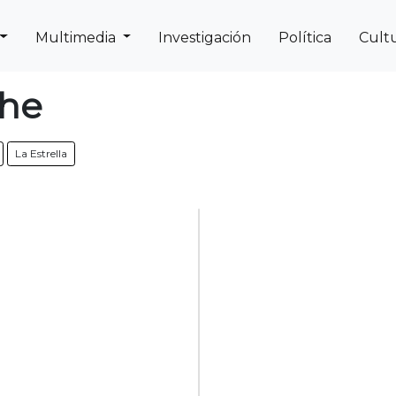
Multimedia
Investigación
Política
Cult
Next
Previous
che
La Estrella