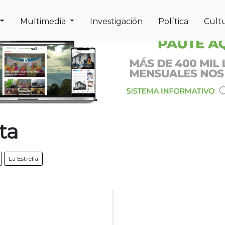
Multimedia
Investigación
Política
Cult
Next
Previous
ta
La Estrella