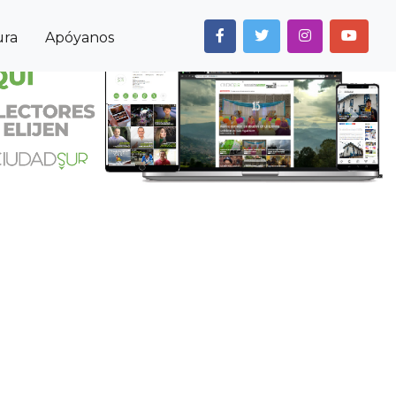
ura
Apóyanos
Next