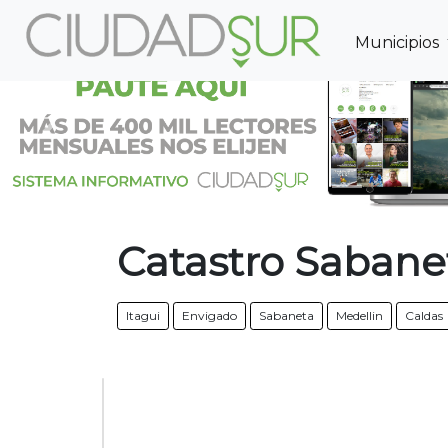
Municipios
Previous
Catastro Sabane
Itagui
Envigado
Sabaneta
Medellin
Caldas