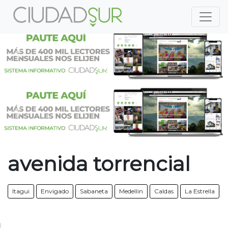
Previous
Nex
Previous
Nex
avenida torrencial
Itagui
Envigado
Sabaneta
Medellin
Caldas
La Estrella