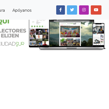
ura
Apóyanos
Next