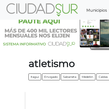
Municipios
Previous
atletismo
Itagui
Envigado
Sabaneta
Medellin
Caldas