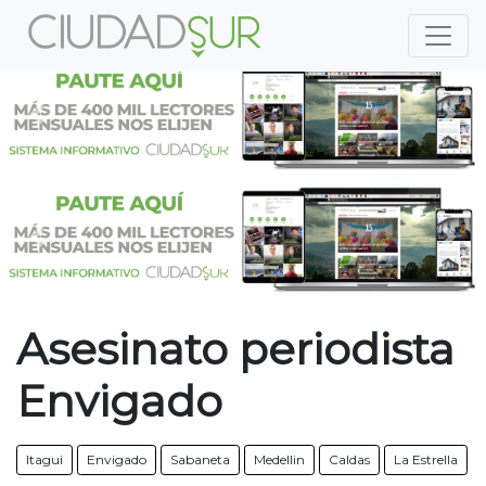
Previous
Nex
Previous
Nex
Asesinato periodista
Envigado
Itagui
Envigado
Sabaneta
Medellin
Caldas
La Estrella