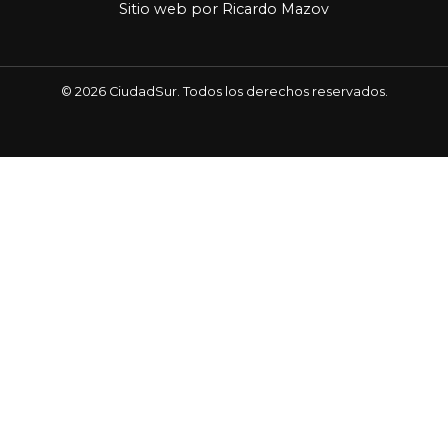
Sitio web por
Ricardo Mazov
© 2026 CiudadSur. Todos los derechos reservados.