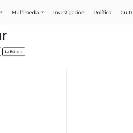
Multimedia
Investigación
Política
Cult
Next
Previous
ur
La Estrella