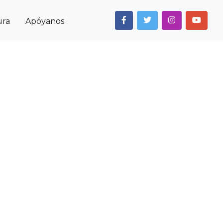
ura
Apóyanos
Next