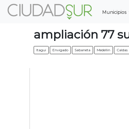
Municipios
Previous
ampliación 77 s
Itagui
Envigado
Sabaneta
Medellin
Caldas