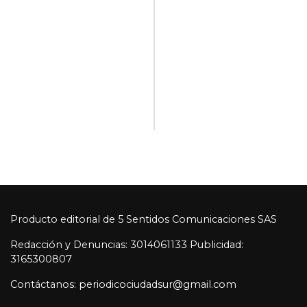
Producto editorial de 5 Sentidos Comunicaciones SAS
Redacción y Denuncias: 3014061133 Publicidad:
3165300807
Contáctanos: periodicociudadsur@gmail.com