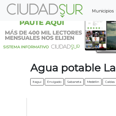
Municipios
Previous
Agua potable La 
Itagui
Envigado
Sabaneta
Medellin
Caldas