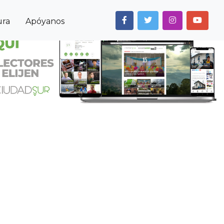
ura
Apóyanos
Next