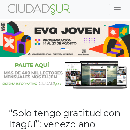
Previous
Nex
Previous
Nex
“Solo tengo gratitud con
Itagüí”: venezolano