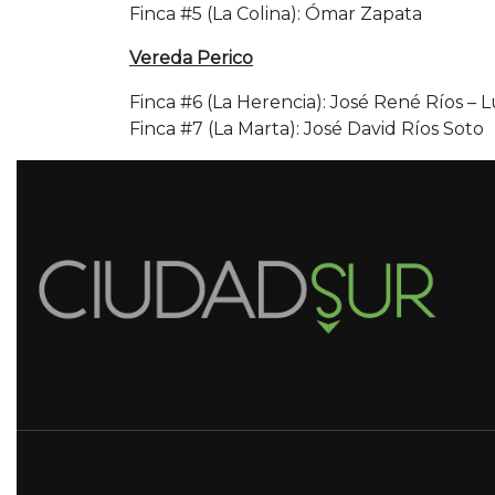
Finca #5 (La Colina): Ómar Zapata
Vereda Perico
Finca #6 (La Herencia): José René Ríos – 
Finca #7 (La Marta): José David Ríos Soto