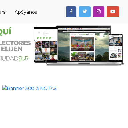
ura
Apóyanos
Next
Anterior
Siguiente
Noticias
Cultura
Débora Arango, una de las