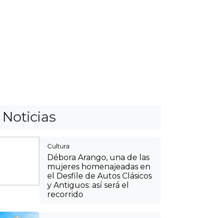
mujeres homenajeadas en
el Desfile de Autos Clásicos
y Antiguos: así será el
recorrido
Cultura
Agéndese y viva la
tradición paisa: así podrá
llegar a las fincas silleteras
en las veredas de Envigado
Itagüí
Hospitales públicos de
Itagüí, Medellín y La
Estrella suspenderán
servicios no urgentes a
afiliados de la Nueva EPS
Cultura
¡Orgullo colombiano!