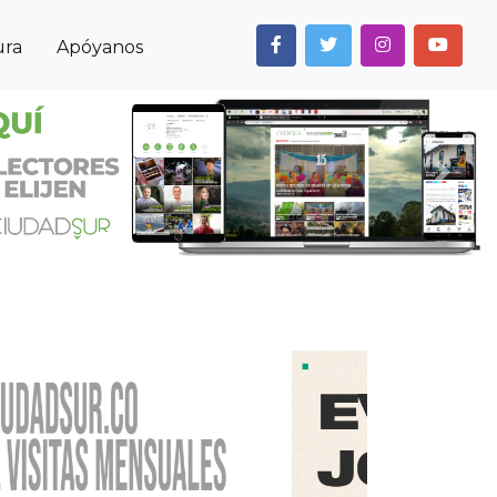
ura
Apóyanos
Next