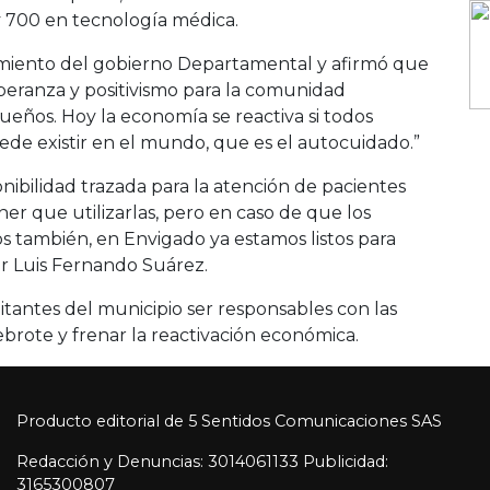
 y 700 en tecnología médica.
amiento del gobierno Departamental y afirmó que
speranza y positivismo para la comunidad
ueños. Hoy la economía se reactiva si todos
e existir en el mundo, que es el autocuidado.”
nibilidad trazada para la atención de pacientes
ner que utilizarlas, pero en caso de que los
s también, en Envigado ya estamos listos para
or Luis Fernando Suárez.
bitantes del municipio ser responsables con las
brote y frenar la reactivación económica.
Producto editorial de 5 Sentidos Comunicaciones SAS
Redacción y Denuncias: 3014061133 Publicidad:
3165300807