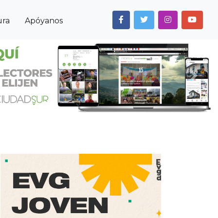
ura
Apóyanos
Next