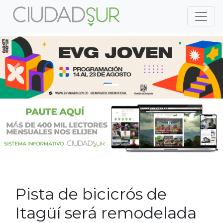
Previous
Nex
Previous
Nex
Pista de bicicrós de
Itagüí será remodelada