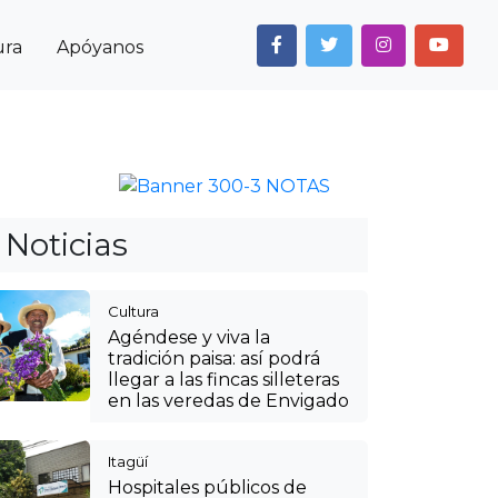
ura
Apóyanos
Next
Anterior
Siguiente
Noticias
Cultura
Agéndese y viva la
tradición paisa: así podrá
llegar a las fincas silleteras
en las veredas de Envigado
Itagüí
Hospitales públicos de