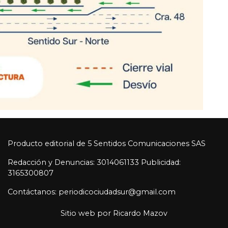
Producto editorial de 5 Sentidos Comunicaciones SAS
Redacción y Denuncias: 3014061133 Publicidad:
3165300807
Contáctanos: periodicociudadsur@gmail.com
Sitio web por
Ricardo Mazov