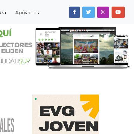
ura
Apóyanos
Next