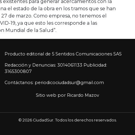
s existentes para generar acercamientos con la
a el estado de la obra en los tramos que se han
es 27 de marzo. Como empresa, no tenemos el
ID-19, ya que esto les corresponde a las
n Mundial de la Salud”.
Producto editorial de 5 Sentidos Comunicaciones SAS
Redacción y Denuncias: 3014061133 Publicidad:
3165300807
Contáctanos: periodicociudadsur@gmail.com
Sitio web por
Ricardo Mazov
© 2026 CiudadSur. Todos los derechos reservados.