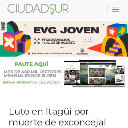
Previous
Nex
Previous
Nex
Luto en Itagüí por
muerte de exconcejal