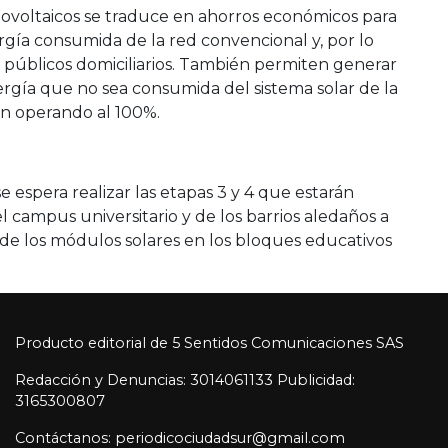
fotovoltaicos se traduce en ahorros económicos para
nergía consumida de la red convencional y, por lo
os públicos domiciliarios. También permiten generar
nergía que no sea consumida del sistema solar de la
tán operando al 100%.
 espera realizar las etapas 3 y 4 que estarán
l campus universitario y de los barrios aledaños a
ón de los módulos solares en los bloques educativos
Producto editorial de 5 Sentidos Comunicaciones SAS
Redacción y Denuncias: 3014061133 Publicidad:
3165300807
Contáctanos: periodicociudadsur@gmail.com