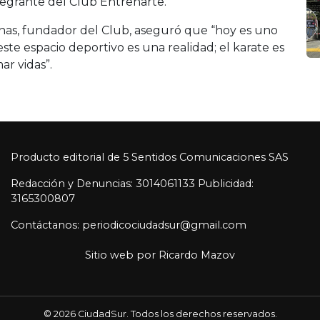
tegrante del Club Entrenarte.
enas, fundador del Club, aseguró que “hoy es uno
este espacio deportivo es una realidad; el karate es
r vidas”.
Producto editorial de 5 Sentidos Comunicaciones SAS
Redacción y Denuncias: 3014061133 Publicidad:
3165300807
Contáctanos: periodicociudadsur@gmail.com
Sitio web por
Ricardo Mazov
© 2026 CiudadSur. Todos los derechos reservados.