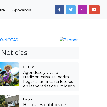
ura
Apóyanos
Next
Anterior
Siguiente
Noticias
Cultura
Agéndese y viva la
tradición paisa: así podrá
llegar a las fincas silleteras
en las veredas de Envigado
Itagüí
Hospitales públicos de