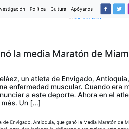
nvestigación
Política
Cultura
Apóyanos
Next
Previous
nó la media Maratón de Miam
r
 Peláez, un atleta de Envigado, Antioqu
una enfermedad muscular. Cuando era má
enunciar a este deporte. Ahora en el atl
 más. Un […]
tleta de Envigado, Antioquia, que ganó la Media Maratón de