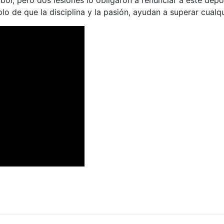
ol, pero dos lesiones lo obligaron a renunciar a este depo
o de que la disciplina y la pasión, ayudan a superar cualq