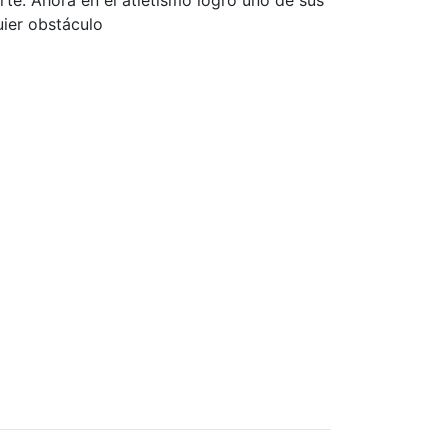
rte. Ahora en el atletismo logró uno de sus
uier obstáculo