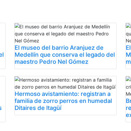
El museo del barrio Aranjuez de
E
el
Medellín que conserva el legado del
M
maestro Pedro Nel Gómez
m
Hermoso avistamiento: registran a
familia de zorro perros en humedal
B
s
Ditaires de Itagüí
r
e