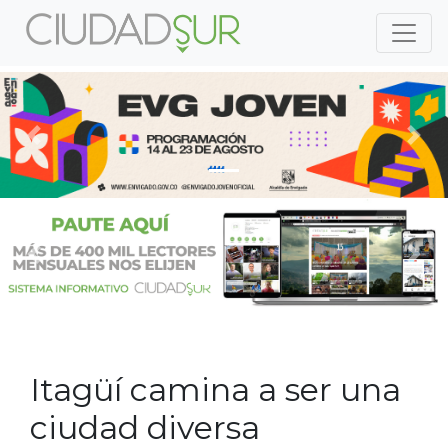
Previous
Nex
Previous
Nex
Itagüí camina a ser una
ciudad diversa