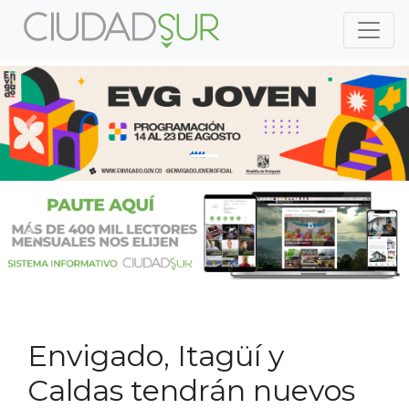
Previous
Nex
Previous
Nex
Envigado, Itagüí y
Caldas tendrán nuevos