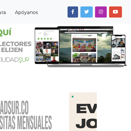
ura
Apóyanos
Next