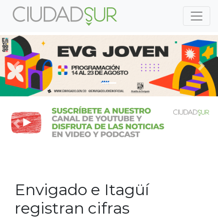
Previous
Nex
Previous
Nex
Envigado e Itagüí
registran cifras