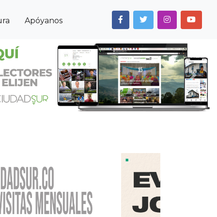
ura
Apóyanos
Next