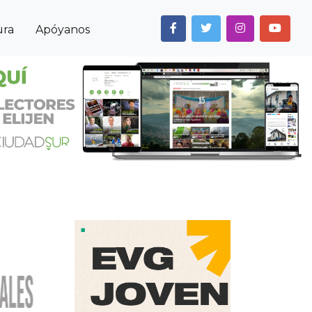
ura
Apóyanos
Next