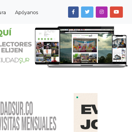
ura
Apóyanos
Next