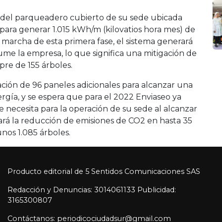
o del parqueadero cubierto de su sede ubicada
para generar 1.015 kWh/m (kilovatios hora mes) de
 marcha de esta primera fase, el sistema generará
me la empresa, lo que significa una mitigación de
pre de 155 árboles.
lación de 96 paneles adicionales para alcanzar una
gía, y se espera que para el 2022 Enviaseo ya
 necesita para la operación de su sede al alcanzar
tará la reducción de emisiones de CO2 en hasta 35
nos 1.085 árboles.
Producto editorial de 5 Sentidos Comunicaciones SAS
Redacción y Denuncias: 3014061133 Publicidad:
3165300807
Contáctanos: periodicociudadsur@gmail.com