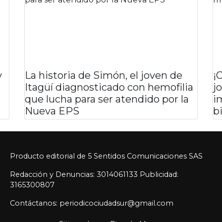
y
La historia de Simón, el joven de
¡
Itagüí diagnosticado con hemofilia
j
que lucha para ser atendido por la
i
Nueva EPS
b
Producto editorial de 5 Sentidos Comunicaciones SAS
Redacción y Denuncias: 3014061133 Publicidad:
3165300807
Contáctanos: periodicociudadsur@gmail.com